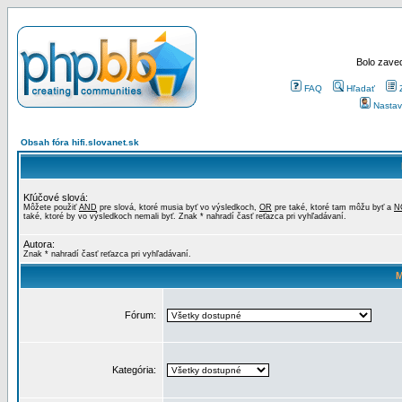
Bolo zaved
FAQ
Hľadať
Nastav
Obsah fóra hifi.slovanet.sk
Kľúčové slová:
Môžete použiť
AND
pre slová, ktoré musia byť vo výsledkoch,
OR
pre také, ktoré tam môžu byť a
N
také, ktoré by vo výsledkoch nemali byť. Znak * nahradí časť reťazca pri vyhľadávaní.
Autora:
Znak * nahradí časť reťazca pri vyhľadávaní.
M
Fórum:
Kategória: