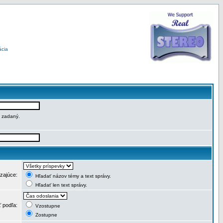
ácia
e zadaný.
dzajúce:
Hľadať názov témy a text správy.
Hľadať len text správy.
ť podľa:
Vzostupne
Zostupne