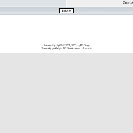
Zobraz
Powered by
phpBB
© 2001, 2005 phpBB Group
Slovenský preklad
phpBB Slovak
-
www.pcforum.sk