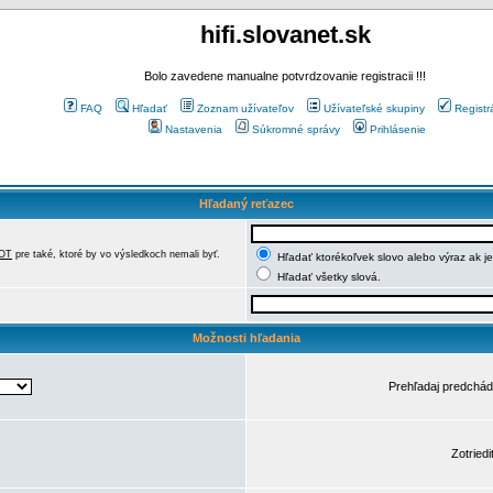
hifi.slovanet.sk
Bolo zavedene manualne potvrdzovanie registracii !!!
FAQ
Hľadať
Zoznam užívateľov
Užívateľské skupiny
Registr
Nastavenia
Súkromné správy
Prihlásenie
Hľadaný reťazec
OT
pre také, ktoré by vo výsledkoch nemali byť.
Hľadať ktorékoľvek slovo alebo výraz ak j
Hľadať všetky slová.
Možnosti hľadania
Prehľadaj predchá
Zotriedi