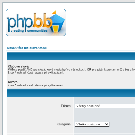
Obsah fóra hifi.slovanet.sk
Kľúčové slová:
Môžete použiť
AND
pre slová, ktoré musia byť vo výsledkoch,
OR
pre také, ktoré tam môžu byť a
N
Znak * nahradí časť reťazca pri vyhľadávaní.
Autora:
Znak * nahradí časť reťazca pri vyhľadávaní.
Fórum:
Kategória: