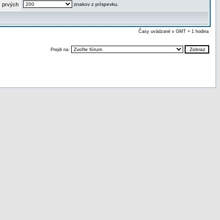
 prvých
znakov z príspevku.
Časy uvádzané v GMT + 1 hodina
Prejdi na: