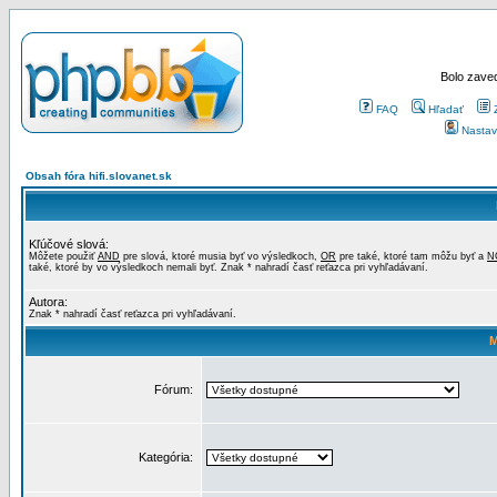
Bolo zaved
FAQ
Hľadať
Nastav
Obsah fóra hifi.slovanet.sk
Kľúčové slová:
Môžete použiť
AND
pre slová, ktoré musia byť vo výsledkoch,
OR
pre také, ktoré tam môžu byť a
N
také, ktoré by vo výsledkoch nemali byť. Znak * nahradí časť reťazca pri vyhľadávaní.
Autora:
Znak * nahradí časť reťazca pri vyhľadávaní.
M
Fórum:
Kategória: