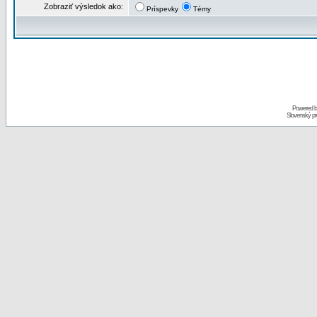
Zobraziť výsledok ako:
Príspevky
Témy
Powered 
Slovenský p