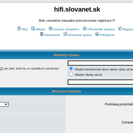
hifi.slovanet.sk
Bolo zavedene manualne potvrdzovanie registracii !!!
FAQ
Hľadať
Zoznam užívateľov
Užívateľské skupiny
Registr
Nastavenia
Súkromné správy
Prihlásenie
Hľadaný reťazec
OT
pre také, ktoré by vo výsledkoch nemali byť.
Hľadať ktorékoľvek slovo alebo výraz ak j
Hľadať všetky slová.
Možnosti hľadania
Prehľadaj predchá
Zotriedi