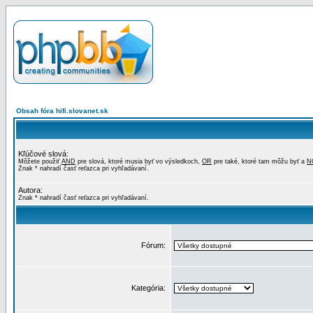
Obsah fóra hifi.slovanet.sk
Kľúčové slová:
Môžete použiť
AND
pre slová, ktoré musia byť vo výsledkoch,
OR
pre také, ktoré tam môžu byť a
N
Znak * nahradí časť reťazca pri vyhľadávaní.
Autora:
Znak * nahradí časť reťazca pri vyhľadávaní.
Fórum:
Kategória: