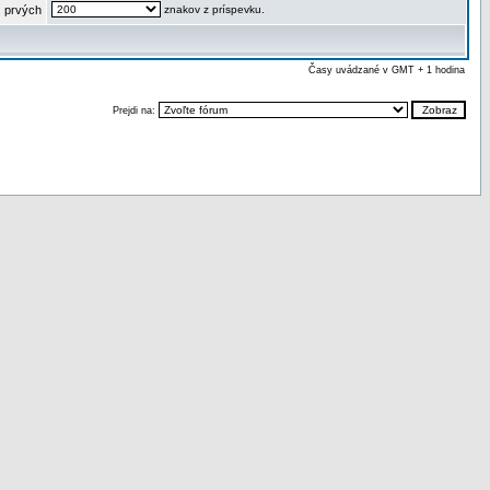
 prvých
znakov z príspevku.
Časy uvádzané v GMT + 1 hodina
Prejdi na: