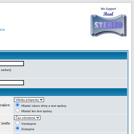
ácia
e zadaný.
dzajúce:
Hľadať názov témy a text správy.
Hľadať len text správy.
ť podľa:
Vzostupne
Zostupne