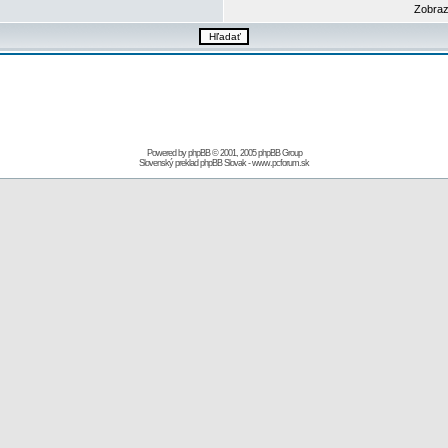
Zobraz
Powered by
phpBB
© 2001, 2005 phpBB Group
Slovenský preklad
phpBB Slovak
-
www.pcforum.sk