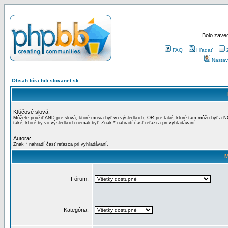
Bolo zaved
FAQ
Hľadať
Nastav
Obsah fóra hifi.slovanet.sk
Kľúčové slová:
Môžete použiť
AND
pre slová, ktoré musia byť vo výsledkoch,
OR
pre také, ktoré tam môžu byť a
N
také, ktoré by vo výsledkoch nemali byť. Znak * nahradí časť reťazca pri vyhľadávaní.
Autora:
Znak * nahradí časť reťazca pri vyhľadávaní.
M
Fórum:
Kategória: