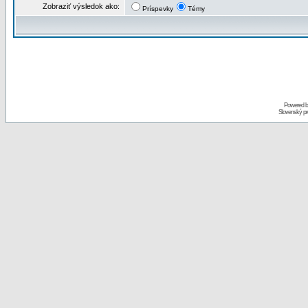
Zobraziť výsledok ako:
Príspevky
Témy
Powered 
Slovenský p