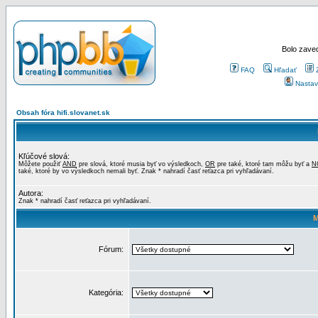
Bolo zaved
FAQ
Hľadať
Nastav
Obsah fóra hifi.slovanet.sk
Kľúčové slová:
Môžete použiť
AND
pre slová, ktoré musia byť vo výsledkoch,
OR
pre také, ktoré tam môžu byť a
N
také, ktoré by vo výsledkoch nemali byť. Znak * nahradí časť reťazca pri vyhľadávaní.
Autora:
Znak * nahradí časť reťazca pri vyhľadávaní.
M
Fórum:
Kategória: