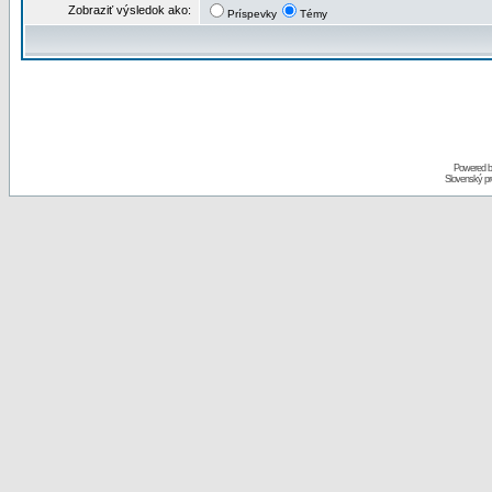
Zobraziť výsledok ako:
Príspevky
Témy
Powered 
Slovenský p