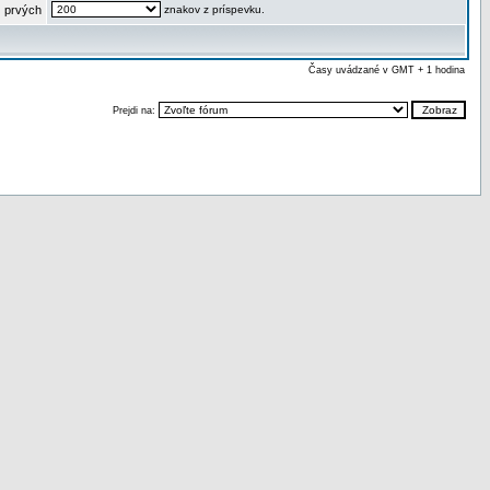
 prvých
znakov z príspevku.
Časy uvádzané v GMT + 1 hodina
Prejdi na: