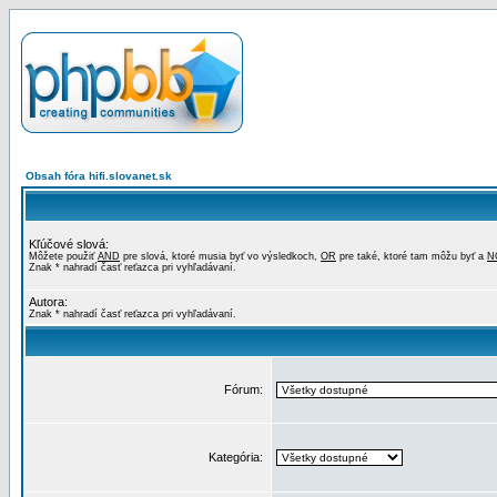
Obsah fóra hifi.slovanet.sk
Kľúčové slová:
Môžete použiť
AND
pre slová, ktoré musia byť vo výsledkoch,
OR
pre také, ktoré tam môžu byť a
N
Znak * nahradí časť reťazca pri vyhľadávaní.
Autora:
Znak * nahradí časť reťazca pri vyhľadávaní.
Fórum:
Kategória: