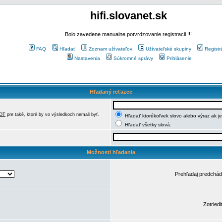
hifi.slovanet.sk
Bolo zavedene manualne potvrdzovanie registracii !!!
FAQ
Hľadať
Zoznam užívateľov
Užívateľské skupiny
Registr
Nastavenia
Súkromné správy
Prihlásenie
Hľadaný reťazec
OT
pre také, ktoré by vo výsledkoch nemali byť.
Hľadať ktorékoľvek slovo alebo výraz ak j
Hľadať všetky slová.
Možnosti hľadania
Prehľadaj predchá
Zotriedi