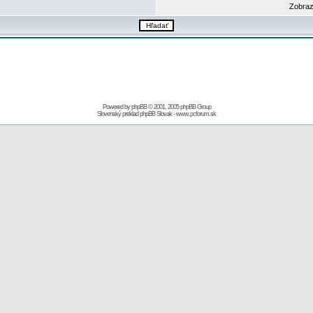
Zobraz
Powered by
phpBB
© 2001, 2005 phpBB Group
Slovenský preklad
phpBB Slovak
-
www.pcforum.sk