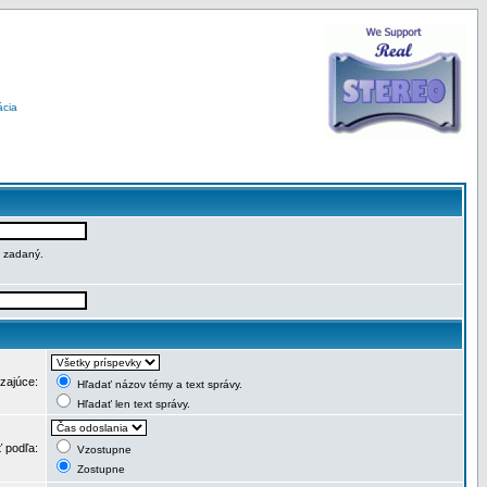
ácia
e zadaný.
dzajúce:
Hľadať názov témy a text správy.
Hľadať len text správy.
ť podľa:
Vzostupne
Zostupne