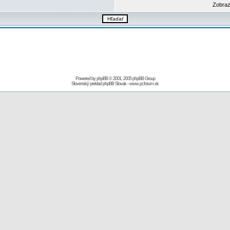
Zobraz
Powered by
phpBB
© 2001, 2005 phpBB Group
Slovenský preklad
phpBB Slovak
-
www.pcforum.sk