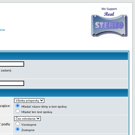
ácia
e zadaný.
dzajúce:
Hľadať názov témy a text správy.
Hľadať len text správy.
ť podľa:
Vzostupne
Zostupne