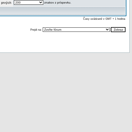
 prvých
znakov z príspevku.
Časy uvádzané v GMT + 1 hodina
Prejdi na: