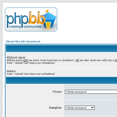
Obsah fóra hifi.slovanet.sk
Kľúčové slová:
Môžete použiť
AND
pre slová, ktoré musia byť vo výsledkoch,
OR
pre také, ktoré tam môžu byť a
N
Znak * nahradí časť reťazca pri vyhľadávaní.
Autora:
Znak * nahradí časť reťazca pri vyhľadávaní.
Fórum:
Kategória: