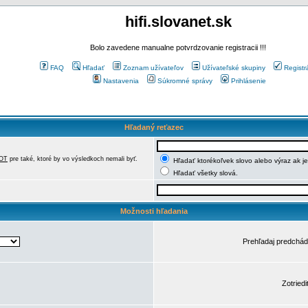
hifi.slovanet.sk
Bolo zavedene manualne potvrdzovanie registracii !!!
FAQ
Hľadať
Zoznam užívateľov
Užívateľské skupiny
Registr
Nastavenia
Súkromné správy
Prihlásenie
Hľadaný reťazec
OT
pre také, ktoré by vo výsledkoch nemali byť.
Hľadať ktorékoľvek slovo alebo výraz ak j
Hľadať všetky slová.
Možnosti hľadania
Prehľadaj predchá
Zotriedi