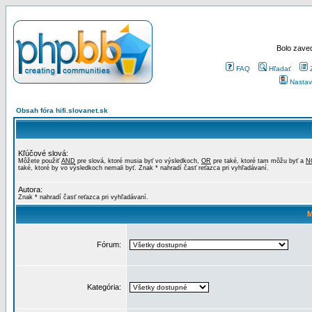
Bolo zaved
FAQ
Hľadať
Nastav
Obsah fóra hifi.slovanet.sk
Kľúčové slová:
Môžete použiť
AND
pre slová, ktoré musia byť vo výsledkoch,
OR
pre také, ktoré tam môžu byť a
N
také, ktoré by vo výsledkoch nemali byť. Znak * nahradí časť reťazca pri vyhľadávaní.
Autora:
Znak * nahradí časť reťazca pri vyhľadávaní.
M
Fórum:
Kategória: