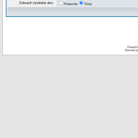
Zobraziť výsledok ako:
Príspevky
Témy
Powered 
Slovenský p