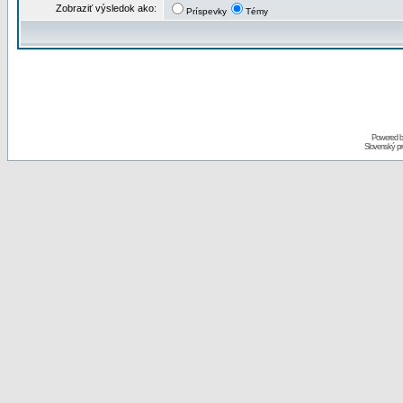
Zobraziť výsledok ako:
Príspevky
Témy
Powered 
Slovenský p