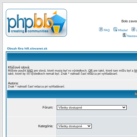
Bolo zaved
FAQ
Hľadať
Nastav
Obsah fóra hifi.slovanet.sk
Kľúčové slová:
Môžete použiť
AND
pre slová, ktoré musia byť vo výsledkoch,
OR
pre také, ktoré tam môžu byť a
N
také, ktoré by vo výsledkoch nemali byť. Znak * nahradí časť reťazca pri vyhľadávaní.
Autora:
Znak * nahradí časť reťazca pri vyhľadávaní.
M
Fórum:
Kategória: