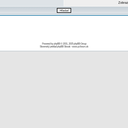
Zobraz
Powered by
phpBB
© 2001, 2005 phpBB Group
Slovenský preklad
phpBB Slovak
-
www.pcforum.sk