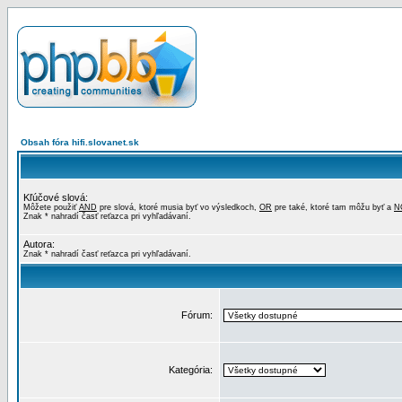
Obsah fóra hifi.slovanet.sk
Kľúčové slová:
Môžete použiť
AND
pre slová, ktoré musia byť vo výsledkoch,
OR
pre také, ktoré tam môžu byť a
N
Znak * nahradí časť reťazca pri vyhľadávaní.
Autora:
Znak * nahradí časť reťazca pri vyhľadávaní.
Fórum:
Kategória: