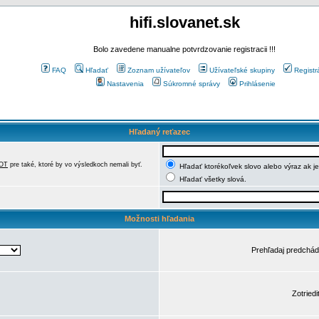
hifi.slovanet.sk
Bolo zavedene manualne potvrdzovanie registracii !!!
FAQ
Hľadať
Zoznam užívateľov
Užívateľské skupiny
Registr
Nastavenia
Súkromné správy
Prihlásenie
Hľadaný reťazec
OT
pre také, ktoré by vo výsledkoch nemali byť.
Hľadať ktorékoľvek slovo alebo výraz ak j
Hľadať všetky slová.
Možnosti hľadania
Prehľadaj predchá
Zotriedi