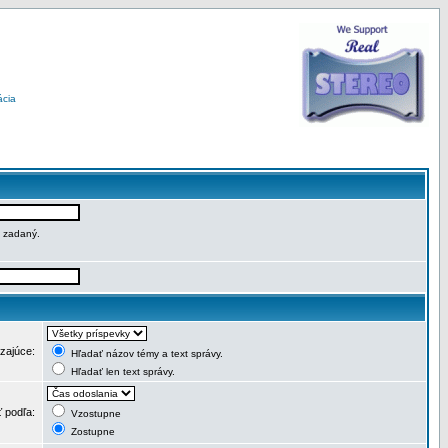
ácia
e zadaný.
dzajúce:
Hľadať názov témy a text správy.
Hľadať len text správy.
ť podľa:
Vzostupne
Zostupne