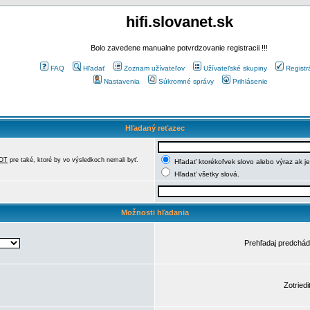
hifi.slovanet.sk
Bolo zavedene manualne potvrdzovanie registracii !!!
FAQ
Hľadať
Zoznam užívateľov
Užívateľské skupiny
Registr
Nastavenia
Súkromné správy
Prihlásenie
Hľadaný reťazec
OT
pre také, ktoré by vo výsledkoch nemali byť.
Hľadať ktorékoľvek slovo alebo výraz ak j
Hľadať všetky slová.
Možnosti hľadania
Prehľadaj predchá
Zotriedi