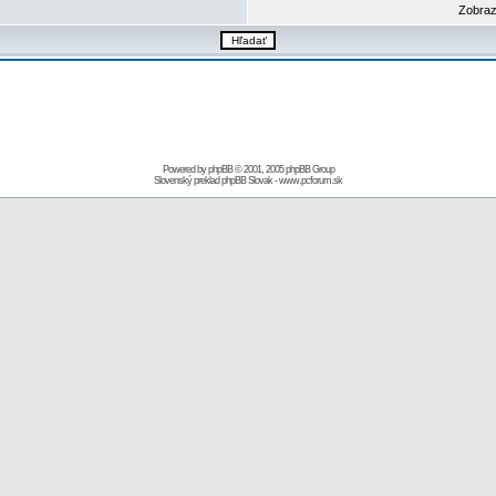
Zobraz
Powered by
phpBB
© 2001, 2005 phpBB Group
Slovenský preklad
phpBB Slovak
-
www.pcforum.sk