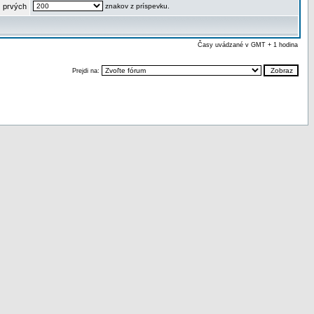
 prvých
znakov z príspevku.
Časy uvádzané v GMT + 1 hodina
Prejdi na: