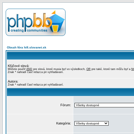
Obsah fóra hifi.slovanet.sk
Kľúčové slová:
Môžete použiť
AND
pre slová, ktoré musia byť vo výsledkoch,
OR
pre také, ktoré tam môžu byť a
N
Znak * nahradí časť reťazca pri vyhľadávaní.
Autora:
Znak * nahradí časť reťazca pri vyhľadávaní.
Fórum:
Kategória: