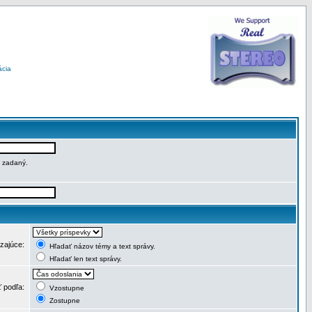
ácia
e zadaný.
dzajúce:
Hľadať názov témy a text správy.
Hľadať len text správy.
ť podľa:
Vzostupne
Zostupne