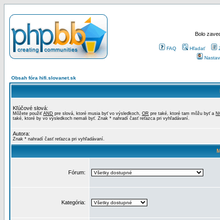
Bolo zaved
FAQ
Hľadať
Nastav
Obsah fóra hifi.slovanet.sk
Kľúčové slová:
Môžete použiť
AND
pre slová, ktoré musia byť vo výsledkoch,
OR
pre také, ktoré tam môžu byť a
N
také, ktoré by vo výsledkoch nemali byť. Znak * nahradí časť reťazca pri vyhľadávaní.
Autora:
Znak * nahradí časť reťazca pri vyhľadávaní.
M
Fórum:
Kategória: