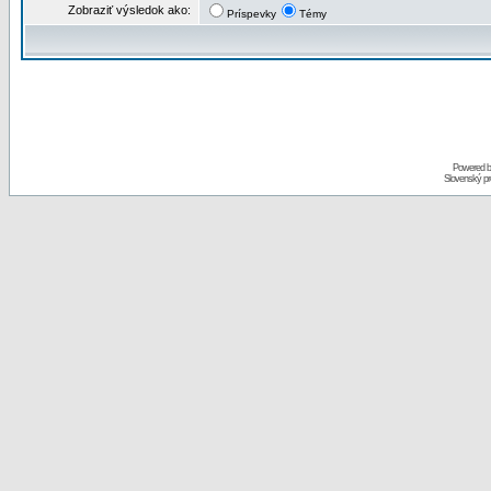
Zobraziť výsledok ako:
Príspevky
Témy
Powered 
Slovenský p