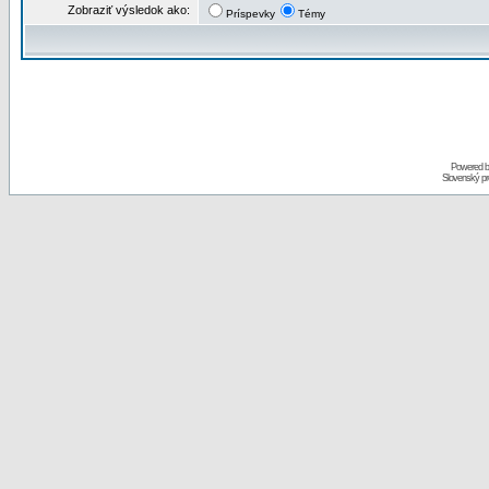
Zobraziť výsledok ako:
Príspevky
Témy
Powered 
Slovenský p