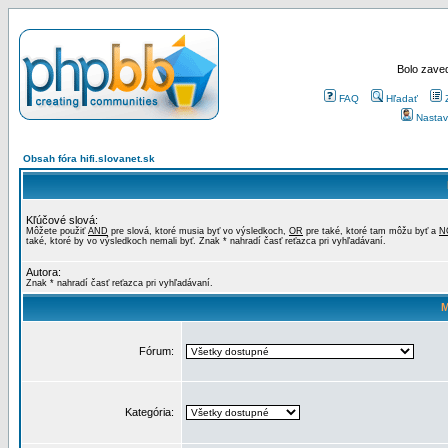
Bolo zaved
FAQ
Hľadať
Nastav
Obsah fóra hifi.slovanet.sk
Kľúčové slová:
Môžete použiť
AND
pre slová, ktoré musia byť vo výsledkoch,
OR
pre také, ktoré tam môžu byť a
N
také, ktoré by vo výsledkoch nemali byť. Znak * nahradí časť reťazca pri vyhľadávaní.
Autora:
Znak * nahradí časť reťazca pri vyhľadávaní.
M
Fórum:
Kategória: