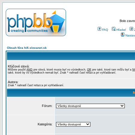
Bolo zaved
FAQ
Hľadať
Nastav
Obsah fóra hifi.slovanet.sk
Kľúčové slová:
Môžete použiť
AND
pre slová, ktoré musia byť vo výsledkoch,
OR
pre také, ktoré tam môžu byť a
N
také, ktoré by vo výsledkoch nemali byť. Znak * nahradí časť reťazca pri vyhľadávaní.
Autora:
Znak * nahradí časť reťazca pri vyhľadávaní.
M
Fórum:
Kategória: