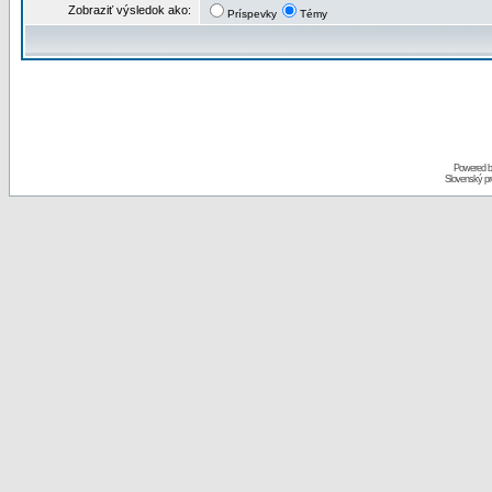
Zobraziť výsledok ako:
Príspevky
Témy
Powered 
Slovenský p