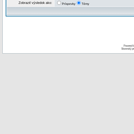
Zobraziť výsledok ako:
Príspevky
Témy
Powered 
Slovenský p