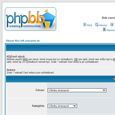
Bolo zaved
FAQ
Hľadať
Nastav
Obsah fóra hifi.slovanet.sk
Kľúčové slová:
Môžete použiť
AND
pre slová, ktoré musia byť vo výsledkoch,
OR
pre také, ktoré tam môžu byť a
N
také, ktoré by vo výsledkoch nemali byť. Znak * nahradí časť reťazca pri vyhľadávaní.
Autora:
Znak * nahradí časť reťazca pri vyhľadávaní.
M
Fórum:
Kategória: