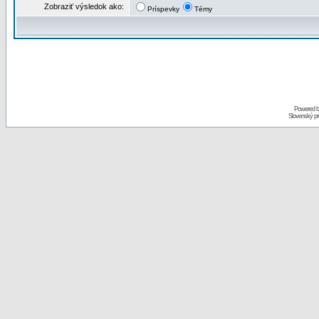
Zobraziť výsledok ako:
Príspevky
Témy
Powered 
Slovenský p