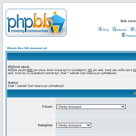
Bolo zaved
FAQ
Hľadať
Nastav
Obsah fóra hifi.slovanet.sk
Kľúčové slová:
Môžete použiť
AND
pre slová, ktoré musia byť vo výsledkoch,
OR
pre také, ktoré tam môžu byť a
N
také, ktoré by vo výsledkoch nemali byť. Znak * nahradí časť reťazca pri vyhľadávaní.
Autora:
Znak * nahradí časť reťazca pri vyhľadávaní.
M
Fórum:
Kategória: