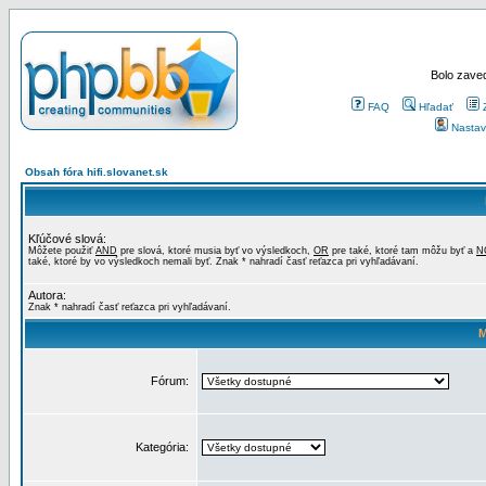
Bolo zaved
FAQ
Hľadať
Nastav
Obsah fóra hifi.slovanet.sk
Kľúčové slová:
Môžete použiť
AND
pre slová, ktoré musia byť vo výsledkoch,
OR
pre také, ktoré tam môžu byť a
N
také, ktoré by vo výsledkoch nemali byť. Znak * nahradí časť reťazca pri vyhľadávaní.
Autora:
Znak * nahradí časť reťazca pri vyhľadávaní.
M
Fórum:
Kategória: