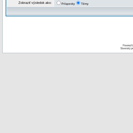
Zobraziť výsledok ako:
Príspevky
Témy
Powered 
Slovenský p