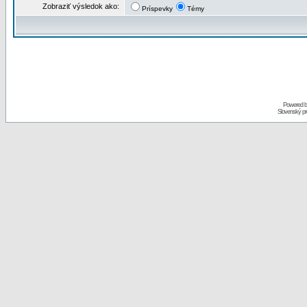
Zobraziť výsledok ako:
Príspevky
Témy
Powered 
Slovenský p