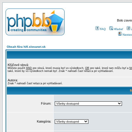
Bolo zaved
FAQ
Hľadať
Nastav
Obsah fóra hifi.slovanet.sk
Kľúčové slová:
Môžete použiť
AND
pre slová, ktoré musia byť vo výsledkoch,
OR
pre také, ktoré tam môžu byť a
N
také, ktoré by vo výsledkoch nemali byť. Znak * nahradí časť reťazca pri vyhľadávaní.
Autora:
Znak * nahradí časť reťazca pri vyhľadávaní.
M
Fórum:
Kategória: