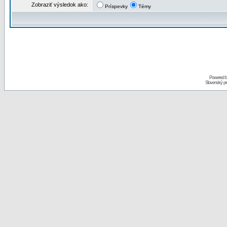
Zobraziť výsledok ako:
Príspevky
Témy
Powered 
Slovenský p