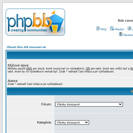
Bolo zaved
FAQ
Hľadať
Nastav
Obsah fóra hifi.slovanet.sk
Kľúčové slová:
Môžete použiť
AND
pre slová, ktoré musia byť vo výsledkoch,
OR
pre také, ktoré tam môžu byť a
N
také, ktoré by vo výsledkoch nemali byť. Znak * nahradí časť reťazca pri vyhľadávaní.
Autora:
Znak * nahradí časť reťazca pri vyhľadávaní.
M
Fórum:
Kategória: