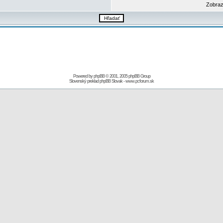
Zobraz
Powered by
phpBB
© 2001, 2005 phpBB Group
Slovenský preklad
phpBB Slovak
-
www.pcforum.sk