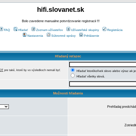
hifi.slovanet.sk
Bolo zavedene manualne potvrdzovanie registracii !!!
FAQ
Hľadať
Zoznam užívateľov
Užívateľské skupiny
Registrácia
Nastavenia
Súkromné správy
Prihlásenie
Hľadaný reťazec
OT
pre také, ktoré by vo výsledkoch nemali byť.
Hľadať ktorékoľvek slovo alebo výraz ak j
Hľadať všetky slová.
Možnosti hľadania
Prehľadaj predchá
Zotriedi