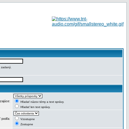
e zadaný.
dzajúce:
Hľadať názov témy a text správy.
Hľadať len text správy.
ť podľa:
Vzostupne
Zostupne