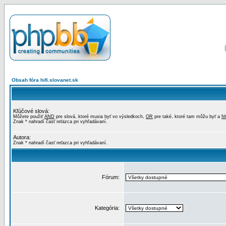
Obsah fóra hifi.slovanet.sk
Kľúčové slová:
Môžete použiť
AND
pre slová, ktoré musia byť vo výsledkoch,
OR
pre také, ktoré tam môžu byť a
N
Znak * nahradí časť reťazca pri vyhľadávaní.
Autora:
Znak * nahradí časť reťazca pri vyhľadávaní.
Fórum:
Kategória: