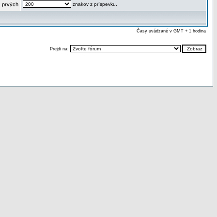
 prvých
znakov z príspevku.
Časy uvádzané v GMT + 1 hodina
Prejdi na: