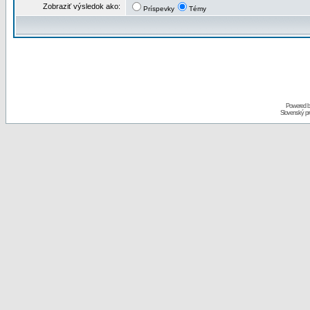
Zobraziť výsledok ako:
Príspevky
Témy
Powered 
Slovenský p