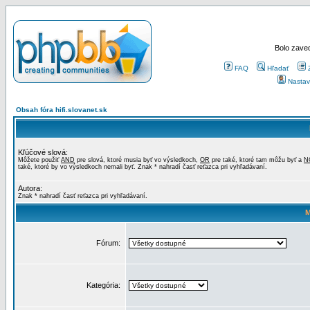
Bolo zaved
FAQ
Hľadať
Nastav
Obsah fóra hifi.slovanet.sk
Kľúčové slová:
Môžete použiť
AND
pre slová, ktoré musia byť vo výsledkoch,
OR
pre také, ktoré tam môžu byť a
N
také, ktoré by vo výsledkoch nemali byť. Znak * nahradí časť reťazca pri vyhľadávaní.
Autora:
Znak * nahradí časť reťazca pri vyhľadávaní.
M
Fórum:
Kategória: