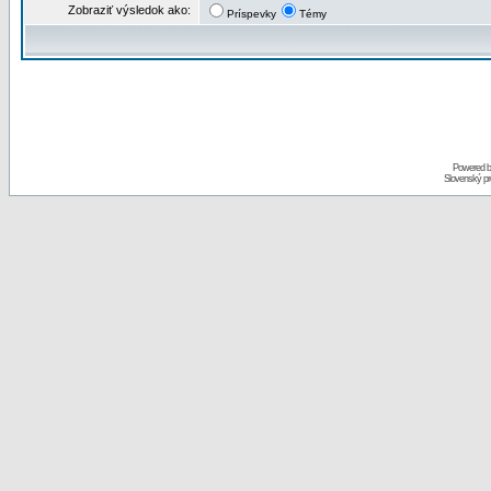
Zobraziť výsledok ako:
Príspevky
Témy
Powered 
Slovenský p