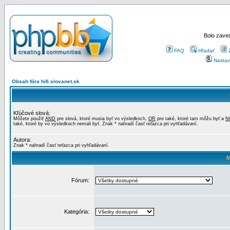
Bolo zaved
FAQ
Hľadať
Nastav
Obsah fóra hifi.slovanet.sk
Kľúčové slová:
Môžete použiť
AND
pre slová, ktoré musia byť vo výsledkoch,
OR
pre také, ktoré tam môžu byť a
N
také, ktoré by vo výsledkoch nemali byť. Znak * nahradí časť reťazca pri vyhľadávaní.
Autora:
Znak * nahradí časť reťazca pri vyhľadávaní.
M
Fórum:
Kategória: