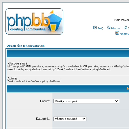
Bolo zaved
FAQ
Hľadať
Nastav
Obsah fóra hifi.slovanet.sk
Kľúčové slová:
Môžete použiť
AND
pre slová, ktoré musia byť vo výsledkoch,
OR
pre také, ktoré tam môžu byť a
N
také, ktoré by vo výsledkoch nemali byť. Znak * nahradí časť reťazca pri vyhľadávaní.
Autora:
Znak * nahradí časť reťazca pri vyhľadávaní.
M
Fórum:
Kategória: