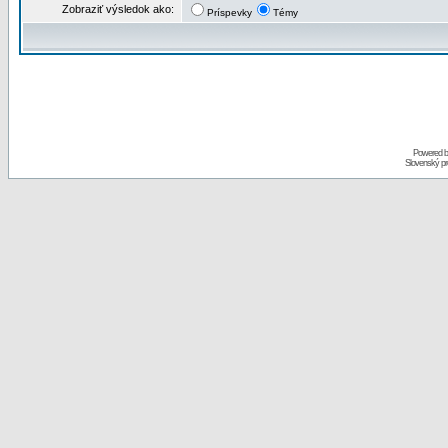
Zobraziť výsledok ako:
Príspevky
Témy
Powered 
Slovenský p