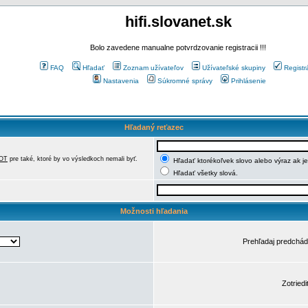
hifi.slovanet.sk
Bolo zavedene manualne potvrdzovanie registracii !!!
FAQ
Hľadať
Zoznam užívateľov
Užívateľské skupiny
Registr
Nastavenia
Súkromné správy
Prihlásenie
Hľadaný reťazec
OT
pre také, ktoré by vo výsledkoch nemali byť.
Hľadať ktorékoľvek slovo alebo výraz ak j
Hľadať všetky slová.
Možnosti hľadania
Prehľadaj predchá
Zotriedi