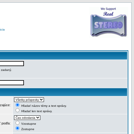
ácia
e zadaný.
dzajúce:
Hľadať názov témy a text správy.
Hľadať len text správy.
ť podľa:
Vzostupne
Zostupne