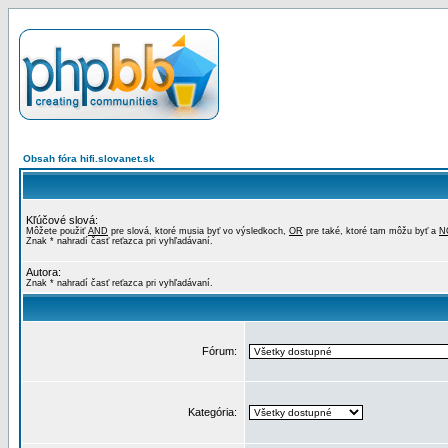
Obsah fóra hifi.slovanet.sk
Kľúčové slová:
Môžete použiť
AND
pre slová, ktoré musia byť vo výsledkoch,
OR
pre také, ktoré tam môžu byť a
N
Znak * nahradí časť reťazca pri vyhľadávaní.
Autora:
Znak * nahradí časť reťazca pri vyhľadávaní.
Fórum:
Kategória: