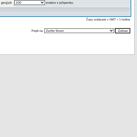
 prvých
znakov z príspevku.
Časy uvádzané v GMT + 1 hodina
Prejdi na: