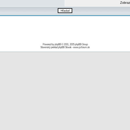
Zobraz
Powered by
phpBB
© 2001, 2005 phpBB Group
Slovenský preklad
phpBB Slovak
-
www.pcforum.sk