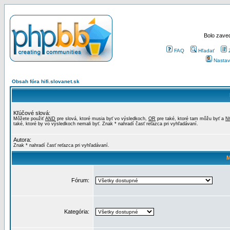
Bolo zaved
FAQ
Hľadať
Nastav
Obsah fóra hifi.slovanet.sk
Kľúčové slová:
Môžete použiť
AND
pre slová, ktoré musia byť vo výsledkoch,
OR
pre také, ktoré tam môžu byť a
N
také, ktoré by vo výsledkoch nemali byť. Znak * nahradí časť reťazca pri vyhľadávaní.
Autora:
Znak * nahradí časť reťazca pri vyhľadávaní.
M
Fórum:
Kategória: