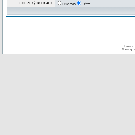
Zobraziť výsledok ako:
Príspevky
Témy
Powered 
Slovenský p