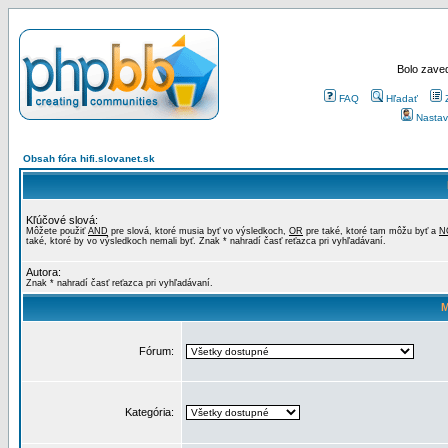
Bolo zaved
FAQ
Hľadať
Nastav
Obsah fóra hifi.slovanet.sk
Kľúčové slová:
Môžete použiť
AND
pre slová, ktoré musia byť vo výsledkoch,
OR
pre také, ktoré tam môžu byť a
N
také, ktoré by vo výsledkoch nemali byť. Znak * nahradí časť reťazca pri vyhľadávaní.
Autora:
Znak * nahradí časť reťazca pri vyhľadávaní.
M
Fórum:
Kategória: