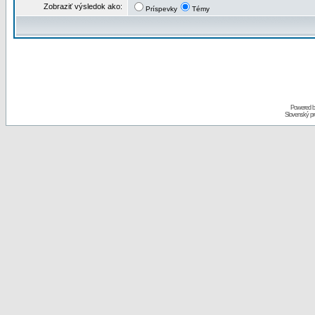
Zobraziť výsledok ako:
Príspevky
Témy
Powered 
Slovenský p