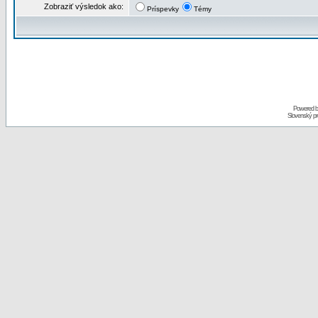
Zobraziť výsledok ako:
Príspevky
Témy
Powered 
Slovenský p