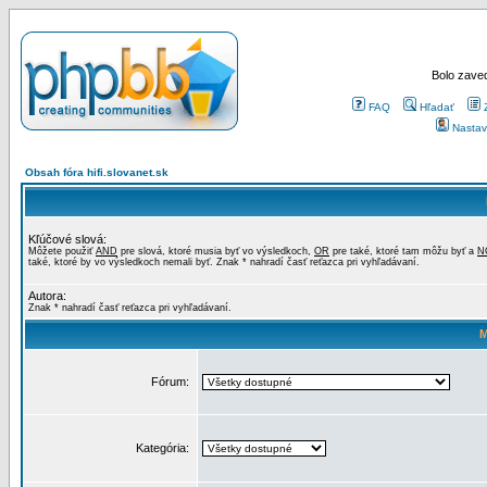
Bolo zaved
FAQ
Hľadať
Nastav
Obsah fóra hifi.slovanet.sk
Kľúčové slová:
Môžete použiť
AND
pre slová, ktoré musia byť vo výsledkoch,
OR
pre také, ktoré tam môžu byť a
N
také, ktoré by vo výsledkoch nemali byť. Znak * nahradí časť reťazca pri vyhľadávaní.
Autora:
Znak * nahradí časť reťazca pri vyhľadávaní.
M
Fórum:
Kategória: