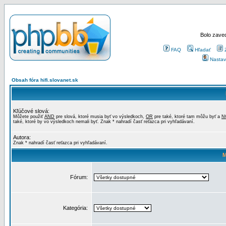
Bolo zaved
FAQ
Hľadať
Nastav
Obsah fóra hifi.slovanet.sk
Kľúčové slová:
Môžete použiť
AND
pre slová, ktoré musia byť vo výsledkoch,
OR
pre také, ktoré tam môžu byť a
N
také, ktoré by vo výsledkoch nemali byť. Znak * nahradí časť reťazca pri vyhľadávaní.
Autora:
Znak * nahradí časť reťazca pri vyhľadávaní.
M
Fórum:
Kategória: