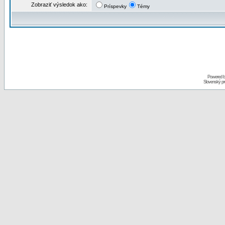
Zobraziť výsledok ako:
Príspevky
Témy
Powered 
Slovenský p