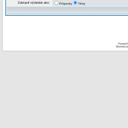
Zobraziť výsledok ako:
Príspevky
Témy
Powered 
Slovenský p