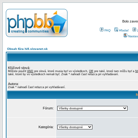
Bolo zaved
FAQ
Hľadať
Nastav
Obsah fóra hifi.slovanet.sk
Kľúčové slová:
Môžete použiť
AND
pre slová, ktoré musia byť vo výsledkoch,
OR
pre také, ktoré tam môžu byť a
N
také, ktoré by vo výsledkoch nemali byť. Znak * nahradí časť reťazca pri vyhľadávaní.
Autora:
Znak * nahradí časť reťazca pri vyhľadávaní.
M
Fórum:
Kategória: