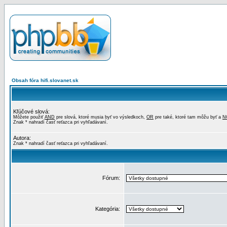
Obsah fóra hifi.slovanet.sk
Kľúčové slová:
Môžete použiť
AND
pre slová, ktoré musia byť vo výsledkoch,
OR
pre také, ktoré tam môžu byť a
N
Znak * nahradí časť reťazca pri vyhľadávaní.
Autora:
Znak * nahradí časť reťazca pri vyhľadávaní.
Fórum:
Kategória: