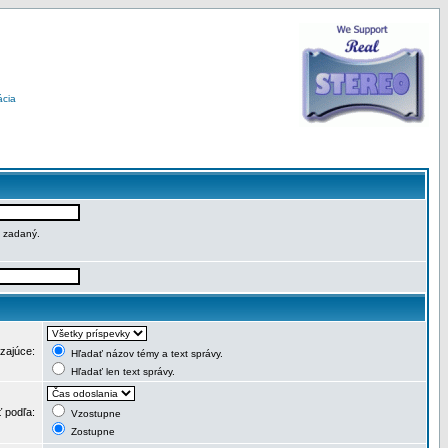
ácia
e zadaný.
dzajúce:
Hľadať názov témy a text správy.
Hľadať len text správy.
ť podľa:
Vzostupne
Zostupne