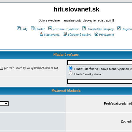
hifi.slovanet.sk
Bolo zavedene manualne potvrdzovanie registracii !!!
FAQ
Hľadať
Zoznam užívateľov
Užívateľské skupiny
Registr
Nastavenia
Súkromné správy
Prihlásenie
Hľadaný reťazec
OT
pre také, ktoré by vo výsledkoch nemali byť.
Hľadať ktorékoľvek slovo alebo výraz ak j
Hľadať všetky slová.
Možnosti hľadania
Prehľadaj predchá
Zotriedi