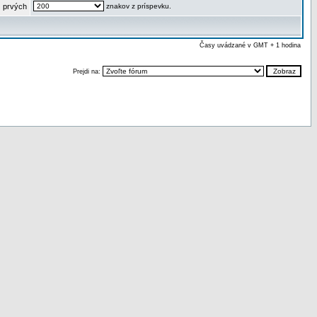
 prvých
znakov z príspevku.
Časy uvádzané v GMT + 1 hodina
Prejdi na: