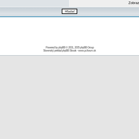
Zobraz
Powered by
phpBB
© 2001, 2005 phpBB Group
Slovenský preklad
phpBB Slovak
-
www.pcforum.sk