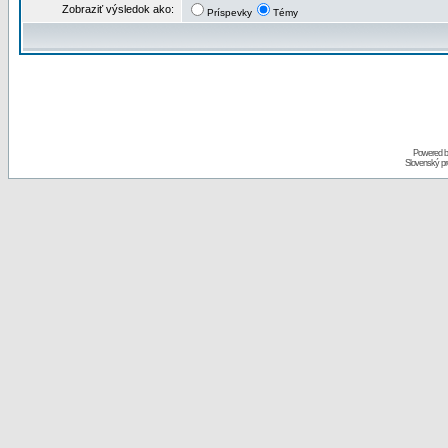
Zobraziť výsledok ako:
Príspevky
Témy
Powered 
Slovenský p