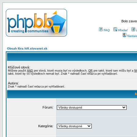
Bolo zaved
FAQ
Hľadať
Nastav
Obsah fóra hifi.slovanet.sk
Kľúčové slová:
Môžete použiť
AND
pre slová, ktoré musia byť vo výsledkoch,
OR
pre také, ktoré tam môžu byť a
N
také, ktoré by vo výsledkoch nemali byť. Znak * nahradí časť reťazca pri vyhľadávaní.
Autora:
Znak * nahradí časť reťazca pri vyhľadávaní.
M
Fórum:
Kategória: