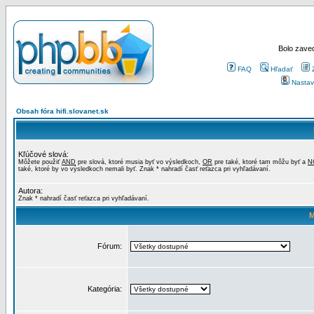
Bolo zaved
FAQ
Hľadať
Nastav
Obsah fóra hifi.slovanet.sk
Kľúčové slová:
Môžete použiť
AND
pre slová, ktoré musia byť vo výsledkoch,
OR
pre také, ktoré tam môžu byť a
N
také, ktoré by vo výsledkoch nemali byť. Znak * nahradí časť reťazca pri vyhľadávaní.
Autora:
Znak * nahradí časť reťazca pri vyhľadávaní.
M
Fórum:
Kategória: