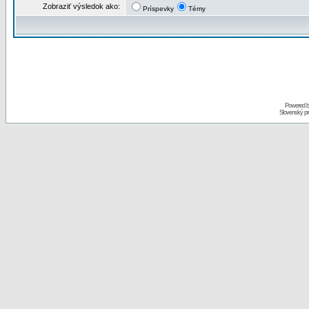
Zobraziť výsledok ako:
Príspevky
Témy
Powered 
Slovenský p