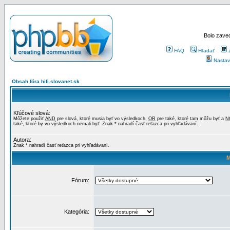
Bolo zaved
FAQ
Hľadať
Nastav
Obsah fóra hifi.slovanet.sk
Kľúčové slová:
Môžete použiť
AND
pre slová, ktoré musia byť vo výsledkoch,
OR
pre také, ktoré tam môžu byť a
N
také, ktoré by vo výsledkoch nemali byť. Znak * nahradí časť reťazca pri vyhľadávaní.
Autora:
Znak * nahradí časť reťazca pri vyhľadávaní.
M
Fórum:
Kategória: