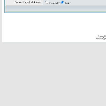
Zobraziť výsledok ako:
Príspevky
Témy
Powered 
Slovenský p