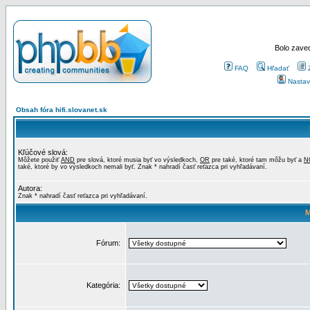
Bolo zaved
FAQ
Hľadať
Nastav
Obsah fóra hifi.slovanet.sk
Kľúčové slová:
Môžete použiť
AND
pre slová, ktoré musia byť vo výsledkoch,
OR
pre také, ktoré tam môžu byť a
N
také, ktoré by vo výsledkoch nemali byť. Znak * nahradí časť reťazca pri vyhľadávaní.
Autora:
Znak * nahradí časť reťazca pri vyhľadávaní.
M
Fórum:
Kategória: