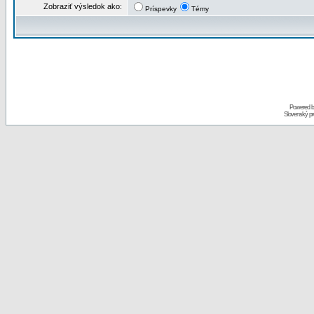
Zobraziť výsledok ako:
Príspevky
Témy
Powered 
Slovenský p