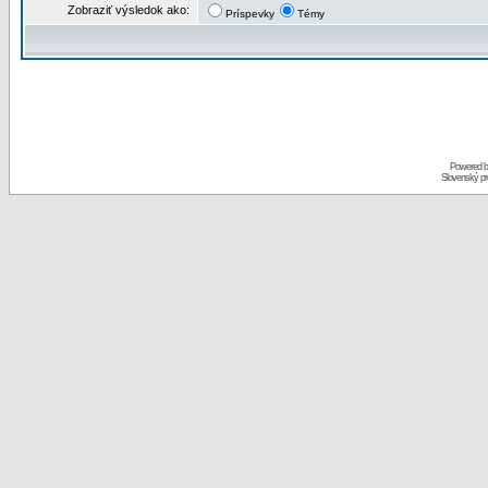
Zobraziť výsledok ako:
Príspevky
Témy
Powered 
Slovenský p