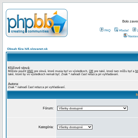
Bolo zaved
FAQ
Hľadať
Nastav
Obsah fóra hifi.slovanet.sk
Kľúčové slová:
Môžete použiť
AND
pre slová, ktoré musia byť vo výsledkoch,
OR
pre také, ktoré tam môžu byť a
N
také, ktoré by vo výsledkoch nemali byť. Znak * nahradí časť reťazca pri vyhľadávaní.
Autora:
Znak * nahradí časť reťazca pri vyhľadávaní.
M
Fórum:
Kategória: