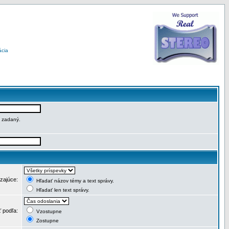
ácia
e zadaný.
dzajúce:
Hľadať názov témy a text správy.
Hľadať len text správy.
ť podľa:
Vzostupne
Zostupne