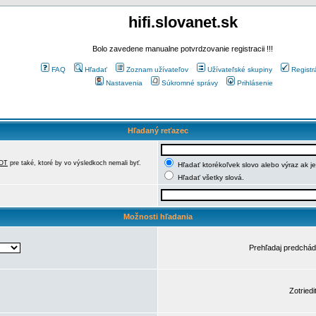
hifi.slovanet.sk
Bolo zavedene manualne potvrdzovanie registracii !!!
FAQ
Hľadať
Zoznam užívateľov
Užívateľské skupiny
Registr
Nastavenia
Súkromné správy
Prihlásenie
Hľadaný reťazec
OT
pre také, ktoré by vo výsledkoch nemali byť.
Hľadať ktorékoľvek slovo alebo výraz ak j
Hľadať všetky slová.
Možnosti hľadania
Prehľadaj predchá
Zotriedi