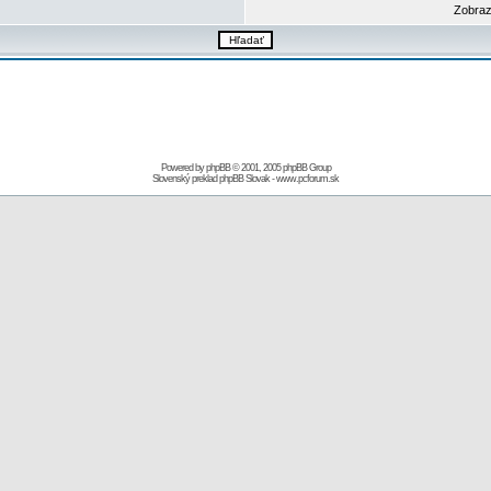
Zobraz
Powered by
phpBB
© 2001, 2005 phpBB Group
Slovenský preklad
phpBB Slovak
-
www.pcforum.sk