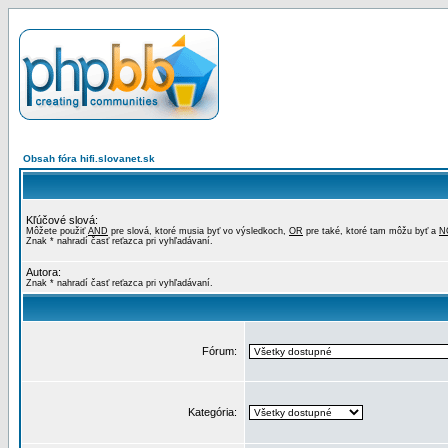
Obsah fóra hifi.slovanet.sk
Kľúčové slová:
Môžete použiť
AND
pre slová, ktoré musia byť vo výsledkoch,
OR
pre také, ktoré tam môžu byť a
N
Znak * nahradí časť reťazca pri vyhľadávaní.
Autora:
Znak * nahradí časť reťazca pri vyhľadávaní.
Fórum:
Kategória: