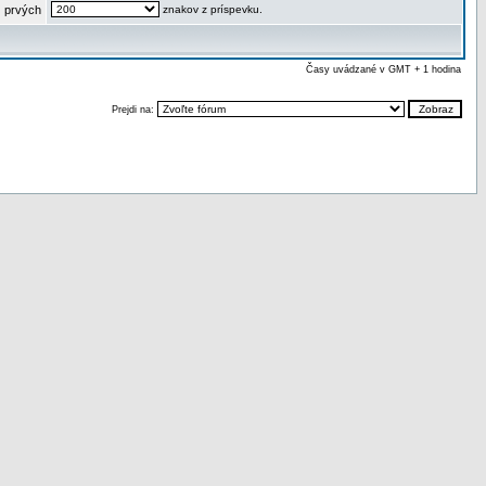
 prvých
znakov z príspevku.
Časy uvádzané v GMT + 1 hodina
Prejdi na: