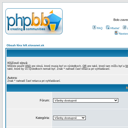
Bolo zaved
FAQ
Hľadať
Nastav
Obsah fóra hifi.slovanet.sk
Kľúčové slová:
Môžete použiť
AND
pre slová, ktoré musia byť vo výsledkoch,
OR
pre také, ktoré tam môžu byť a
N
také, ktoré by vo výsledkoch nemali byť. Znak * nahradí časť reťazca pri vyhľadávaní.
Autora:
Znak * nahradí časť reťazca pri vyhľadávaní.
M
Fórum:
Kategória: