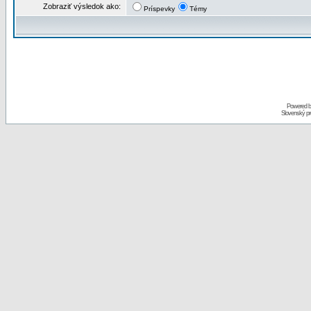
Zobraziť výsledok ako:
Príspevky
Témy
Powered 
Slovenský p