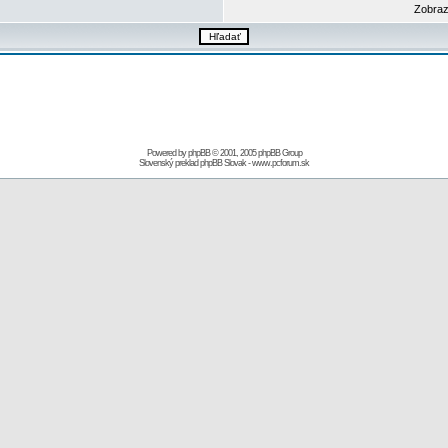
Zobraz
Powered by
phpBB
© 2001, 2005 phpBB Group
Slovenský preklad
phpBB Slovak
-
www.pcforum.sk