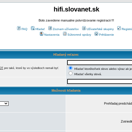
hifi.slovanet.sk
Bolo zavedene manualne potvrdzovanie registracii !!!
FAQ
Hľadať
Zoznam užívateľov
Užívateľské skupiny
Registr
Nastavenia
Súkromné správy
Prihlásenie
Hľadaný reťazec
OT
pre také, ktoré by vo výsledkoch nemali byť.
Hľadať ktorékoľvek slovo alebo výraz ak j
Hľadať všetky slová.
Možnosti hľadania
Prehľadaj predchá
Zotriedi