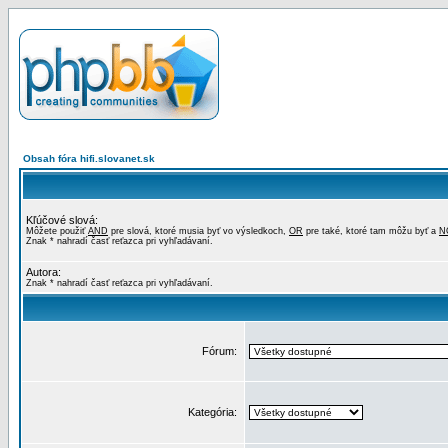
Obsah fóra hifi.slovanet.sk
Kľúčové slová:
Môžete použiť
AND
pre slová, ktoré musia byť vo výsledkoch,
OR
pre také, ktoré tam môžu byť a
N
Znak * nahradí časť reťazca pri vyhľadávaní.
Autora:
Znak * nahradí časť reťazca pri vyhľadávaní.
Fórum:
Kategória: