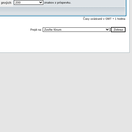
 prvých
znakov z príspevku.
Časy uvádzané v GMT + 1 hodina
Prejdi na: