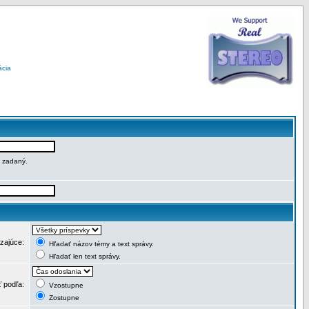
ácia
e zadaný.
dzajúce:
Hľadať názov témy a text správy.
Hľadať len text správy.
ť podľa:
Vzostupne
Zostupne