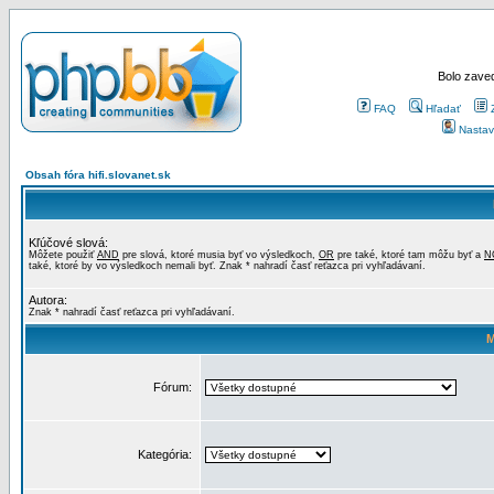
Bolo zaved
FAQ
Hľadať
Nastav
Obsah fóra hifi.slovanet.sk
Kľúčové slová:
Môžete použiť
AND
pre slová, ktoré musia byť vo výsledkoch,
OR
pre také, ktoré tam môžu byť a
N
také, ktoré by vo výsledkoch nemali byť. Znak * nahradí časť reťazca pri vyhľadávaní.
Autora:
Znak * nahradí časť reťazca pri vyhľadávaní.
M
Fórum:
Kategória: