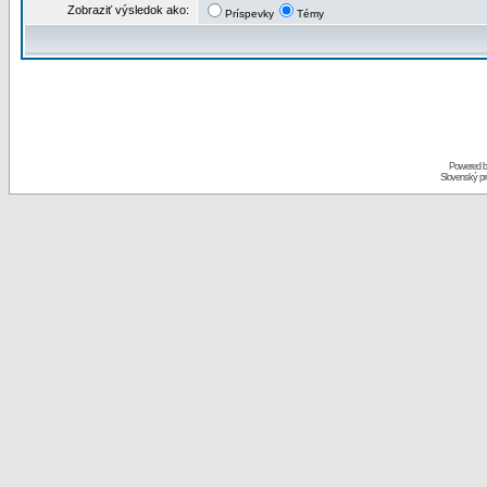
Zobraziť výsledok ako:
Príspevky
Témy
Powered 
Slovenský p