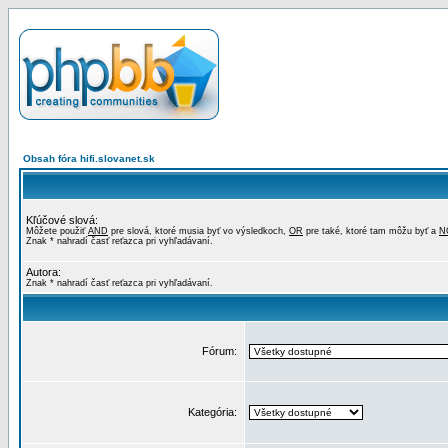
Obsah fóra hifi.slovanet.sk
Kľúčové slová:
Môžete použiť
AND
pre slová, ktoré musia byť vo výsledkoch,
OR
pre také, ktoré tam môžu byť a
N
Znak * nahradí časť reťazca pri vyhľadávaní.
Autora:
Znak * nahradí časť reťazca pri vyhľadávaní.
Fórum:
Kategória: