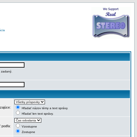
ácia
e zadaný.
dzajúce:
Hľadať názov témy a text správy.
Hľadať len text správy.
ť podľa:
Vzostupne
Zostupne