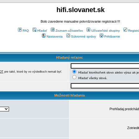
hifi.slovanet.sk
Bolo zavedene manualne potvrdzovanie registracii !!!
FAQ
Hľadať
Zoznam užívateľov
Užívateľské skupiny
Registr
Nastavenia
Súkromné správy
Prihlásenie
Hľadaný reťazec
OT
pre také, ktoré by vo výsledkoch nemali byť.
Hľadať ktorékoľvek slovo alebo výraz ak j
Hľadať všetky slová.
Možnosti hľadania
Prehľadaj predchá
Zotriedi