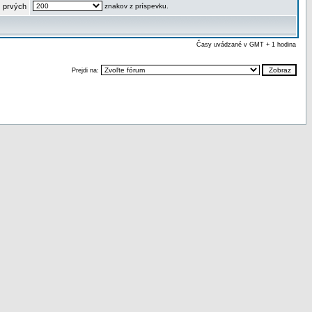
 prvých
znakov z príspevku.
Časy uvádzané v GMT + 1 hodina
Prejdi na: