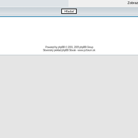
Zobraz
Powered by
phpBB
© 2001, 2005 phpBB Group
Slovenský preklad
phpBB Slovak
-
www.pcforum.sk