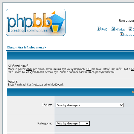
Bolo zaved
FAQ
Hľadať
Nastav
Obsah fóra hifi.slovanet.sk
Kľúčové slová:
Môžete použiť
AND
pre slová, ktoré musia byť vo výsledkoch,
OR
pre také, ktoré tam môžu byť a
N
také, ktoré by vo výsledkoch nemali byť. Znak * nahradí časť reťazca pri vyhľadávaní.
Autora:
Znak * nahradí časť reťazca pri vyhľadávaní.
M
Fórum:
Kategória: