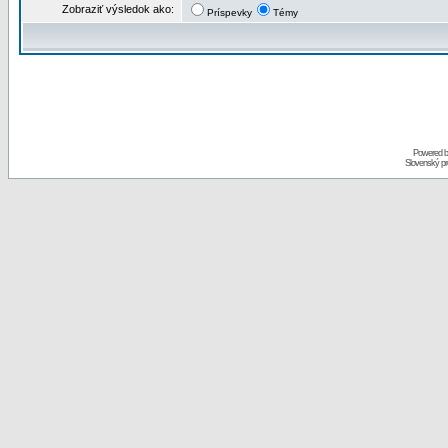
Zobraziť výsledok ako:
Príspevky
Témy
Powered 
Slovenský p