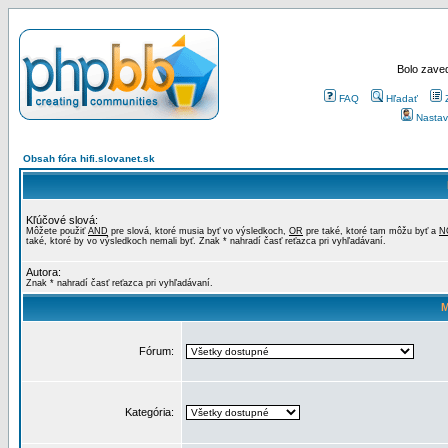
Bolo zaved
FAQ
Hľadať
Nastav
Obsah fóra hifi.slovanet.sk
Kľúčové slová:
Môžete použiť
AND
pre slová, ktoré musia byť vo výsledkoch,
OR
pre také, ktoré tam môžu byť a
N
také, ktoré by vo výsledkoch nemali byť. Znak * nahradí časť reťazca pri vyhľadávaní.
Autora:
Znak * nahradí časť reťazca pri vyhľadávaní.
M
Fórum:
Kategória: