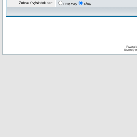
Zobraziť výsledok ako:
Príspevky
Témy
Powered 
Slovenský p