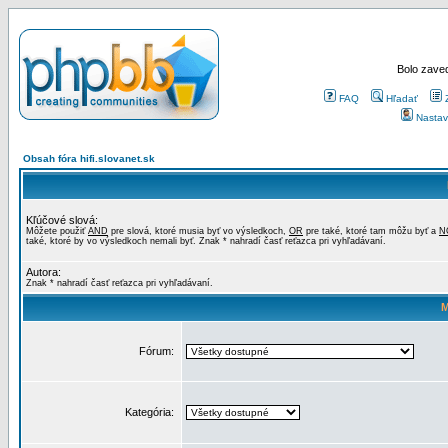
Bolo zaved
FAQ
Hľadať
Nastav
Obsah fóra hifi.slovanet.sk
Kľúčové slová:
Môžete použiť
AND
pre slová, ktoré musia byť vo výsledkoch,
OR
pre také, ktoré tam môžu byť a
N
také, ktoré by vo výsledkoch nemali byť. Znak * nahradí časť reťazca pri vyhľadávaní.
Autora:
Znak * nahradí časť reťazca pri vyhľadávaní.
M
Fórum:
Kategória: