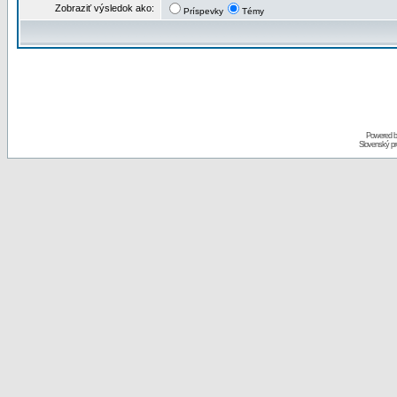
Zobraziť výsledok ako:
Príspevky
Témy
Powered 
Slovenský p