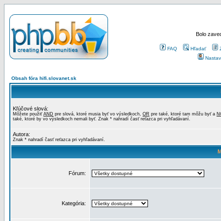
Bolo zaved
FAQ
Hľadať
Nastav
Obsah fóra hifi.slovanet.sk
Kľúčové slová:
Môžete použiť
AND
pre slová, ktoré musia byť vo výsledkoch,
OR
pre také, ktoré tam môžu byť a
N
také, ktoré by vo výsledkoch nemali byť. Znak * nahradí časť reťazca pri vyhľadávaní.
Autora:
Znak * nahradí časť reťazca pri vyhľadávaní.
M
Fórum:
Kategória: