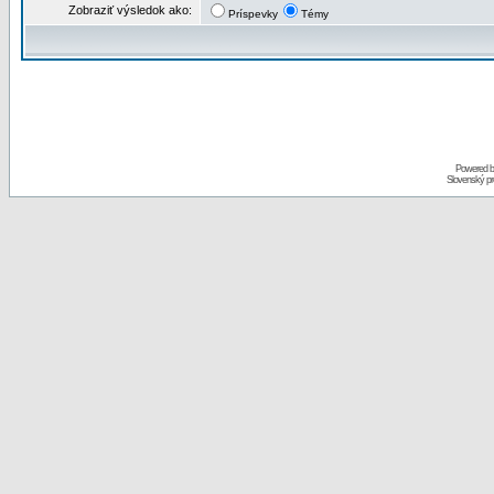
Zobraziť výsledok ako:
Príspevky
Témy
Powered 
Slovenský p