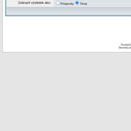
Zobraziť výsledok ako:
Príspevky
Témy
Powered 
Slovenský p