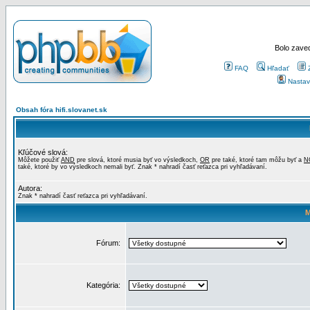
Bolo zaved
FAQ
Hľadať
Nastav
Obsah fóra hifi.slovanet.sk
Kľúčové slová:
Môžete použiť
AND
pre slová, ktoré musia byť vo výsledkoch,
OR
pre také, ktoré tam môžu byť a
N
také, ktoré by vo výsledkoch nemali byť. Znak * nahradí časť reťazca pri vyhľadávaní.
Autora:
Znak * nahradí časť reťazca pri vyhľadávaní.
M
Fórum:
Kategória: