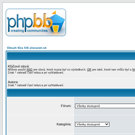
Obsah fóra hifi.slovanet.sk
Kľúčové slová:
Môžete použiť
AND
pre slová, ktoré musia byť vo výsledkoch,
OR
pre také, ktoré tam môžu byť a
N
Znak * nahradí časť reťazca pri vyhľadávaní.
Autora:
Znak * nahradí časť reťazca pri vyhľadávaní.
Fórum:
Kategória: