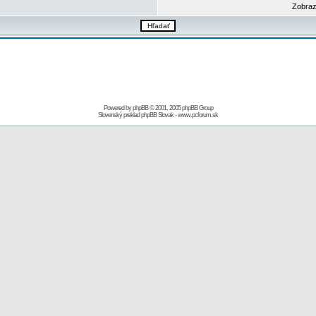
Zobraz
Powered by
phpBB
© 2001, 2005 phpBB Group
Slovenský preklad
phpBB Slovak
-
www.pcforum.sk