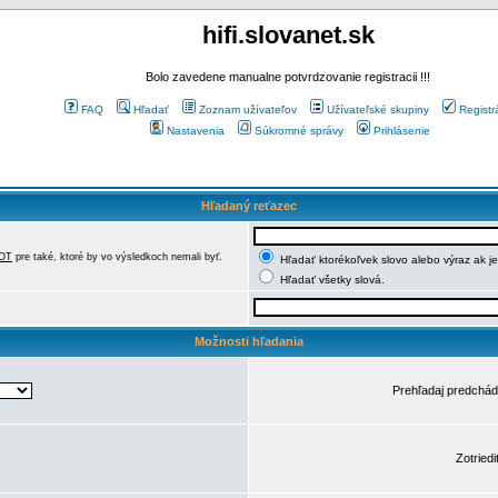
hifi.slovanet.sk
Bolo zavedene manualne potvrdzovanie registracii !!!
FAQ
Hľadať
Zoznam užívateľov
Užívateľské skupiny
Registr
Nastavenia
Súkromné správy
Prihlásenie
Hľadaný reťazec
OT
pre také, ktoré by vo výsledkoch nemali byť.
Hľadať ktorékoľvek slovo alebo výraz ak j
Hľadať všetky slová.
Možnosti hľadania
Prehľadaj predchá
Zotriedi