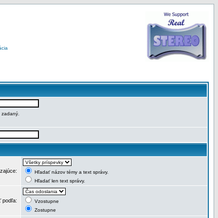
ácia
e zadaný.
dzajúce:
Hľadať názov témy a text správy.
Hľadať len text správy.
ť podľa:
Vzostupne
Zostupne