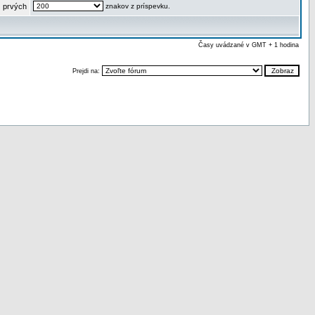
 prvých
znakov z príspevku.
Časy uvádzané v GMT + 1 hodina
Prejdi na: