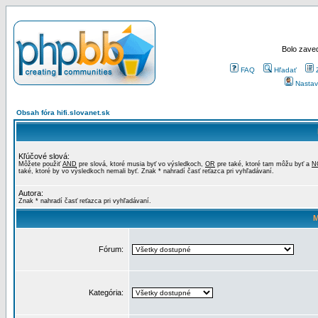
Bolo zaved
FAQ
Hľadať
Nastav
Obsah fóra hifi.slovanet.sk
Kľúčové slová:
Môžete použiť
AND
pre slová, ktoré musia byť vo výsledkoch,
OR
pre také, ktoré tam môžu byť a
N
také, ktoré by vo výsledkoch nemali byť. Znak * nahradí časť reťazca pri vyhľadávaní.
Autora:
Znak * nahradí časť reťazca pri vyhľadávaní.
M
Fórum:
Kategória: