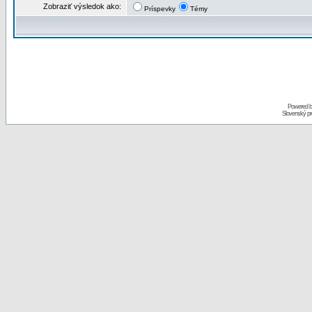
Zobraziť výsledok ako:
Príspevky
Témy
Powered 
Slovenský p