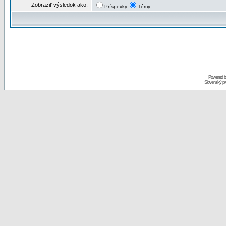
Zobraziť výsledok ako:
Príspevky
Témy
Powered 
Slovenský p