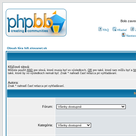
Bolo zaved
FAQ
Hľadať
Nastav
Obsah fóra hifi.slovanet.sk
Kľúčové slová:
Môžete použiť
AND
pre slová, ktoré musia byť vo výsledkoch,
OR
pre také, ktoré tam môžu byť a
N
také, ktoré by vo výsledkoch nemali byť. Znak * nahradí časť reťazca pri vyhľadávaní.
Autora:
Znak * nahradí časť reťazca pri vyhľadávaní.
M
Fórum:
Kategória: