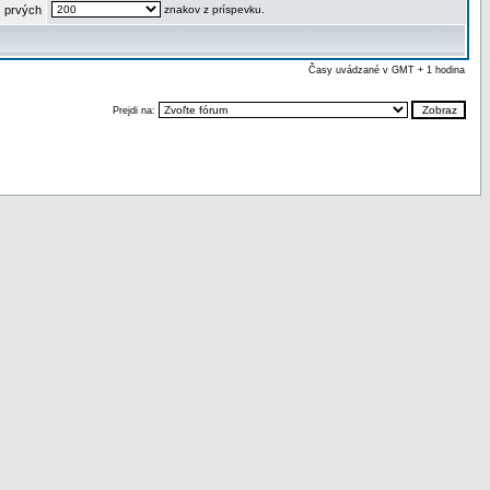
 prvých
znakov z príspevku.
Časy uvádzané v GMT + 1 hodina
Prejdi na: