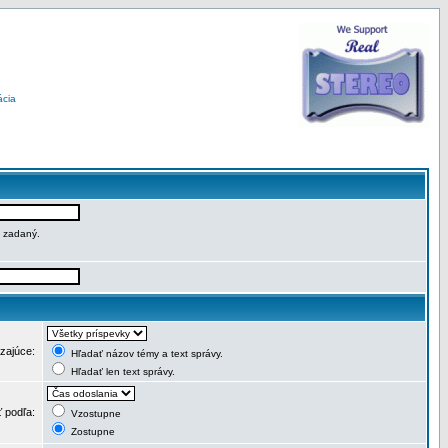
ácia
e zadaný.
dzajúce:
Hľadať názov témy a text správy.
Hľadať len text správy.
ť podľa:
Vzostupne
Zostupne