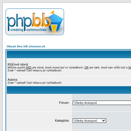
Obsah fóra hifi.slovanet.sk
Kľúčové slová:
Môžete použiť
AND
pre slová, ktoré musia byť vo výsledkoch,
OR
pre také, ktoré tam môžu byť a
N
Znak * nahradí časť reťazca pri vyhľadávaní.
Autora:
Znak * nahradí časť reťazca pri vyhľadávaní.
Fórum:
Kategória: