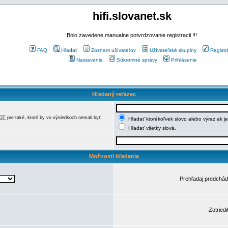
hifi.slovanet.sk
Bolo zavedene manualne potvrdzovanie registracii !!!
FAQ
Hľadať
Zoznam užívateľov
Užívateľské skupiny
Registr
Nastavenia
Súkromné správy
Prihlásenie
Hľadaný reťazec
OT
pre také, ktoré by vo výsledkoch nemali byť.
Hľadať ktorékoľvek slovo alebo výraz ak j
Hľadať všetky slová.
Možnosti hľadania
Prehľadaj predchá
Zotriedi