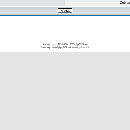
Zobraz
Powered by
phpBB
© 2001, 2005 phpBB Group
Slovenský preklad
phpBB Slovak
-
www.pcforum.sk